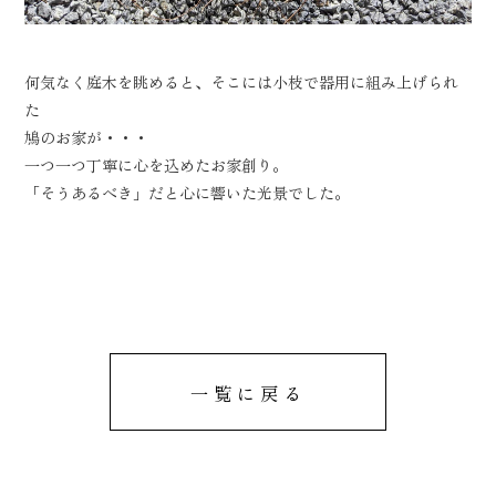
コンセプト
家が建つまで
イベント情報
サービス
何気なく庭木を眺めると、そこには小枝で器用に組み上げられ
た
土地情報
ZEHについて
鳩のお家が・・・
当社の実績
会社概要
一つ一つ丁寧に心を込めたお家創り。
「そうあるべき」だと心に響いた光景でした。
お知らせ
よくあるご質問
プレゼン用模型
お問い合わせ
お客様の声
プライバシーポリシー
一覧に戻る