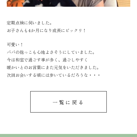
コンセプト
家が建つまで
イベント情報
サービス
定期点検に伺いました。
土地情報
ZEHについて
お子さんも4か月になり成長にビックリ！
当社の実績
会社概要
可愛い！
お知らせ
よくあるご質問
パパの抱っこも心地よさそうにしていました。
今は和室で過ごす事が多く、過ごしやすく
プレゼン用模型
お問い合わせ
暖かいとのお言葉にまた元気をいただきました。
お客様の声
プライバシーポリシー
次回お会いする頃には歩いているだろうな・・・
一覧に戻る