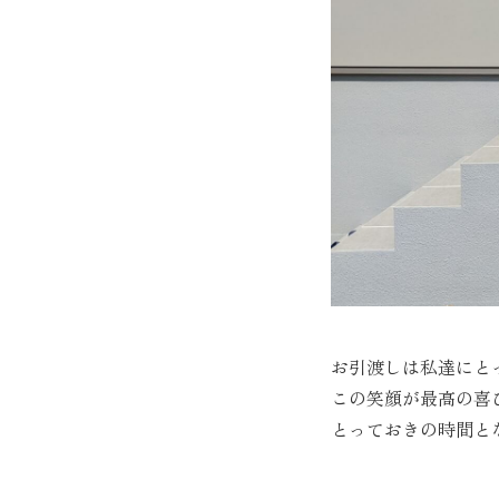
森建築
株式会社
コンセプト
家が建つまで
イベント情報
サービス
土地情報
ZEHについて
当社の実績
会社概要
お知らせ
よくあるご質問
プレゼン用模型
お問い合わせ
お客様の声
プライバシーポリシー
お引渡しは私達にと
この笑顔が最高の喜
とっておきの時間と