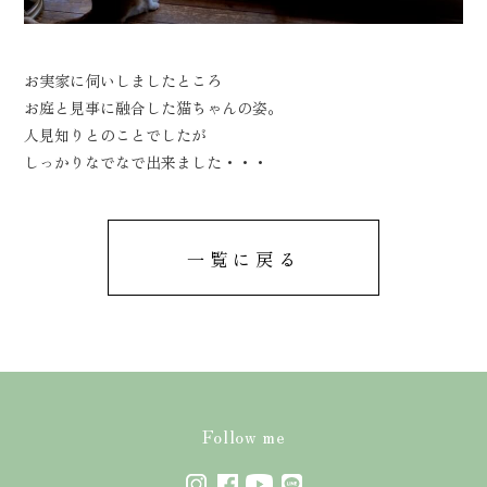
イベント情報
サービス
土地情報
ZEHについて
お実家に伺いしましたところ
当社の実績
会社概要
お庭と見事に融合した猫ちゃんの姿。
お知らせ
よくあるご質問
人見知りとのことでしたが
しっかりなでなで出来ました・・・
プレゼン用模型
お問い合わせ
お客様の声
プライバシーポリシー
一覧に戻る
Follow me