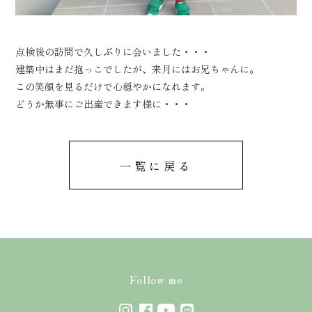
イベント情報
サービス
土地情報
ZEHについて
点検後の訪問で久しぶりに会いました・・・
当社の実績
会社概要
建築中はまだ抱っこでしたが、来月にはお兄ちゃんに。
お知らせ
よくあるご質問
この笑顔を見るだけで心穏やかになれます。
どうか無事にご出産できます様に・・・
プレゼン用模型
お問い合わせ
お客様の声
プライバシーポリシー
一覧に戻る
Follow me