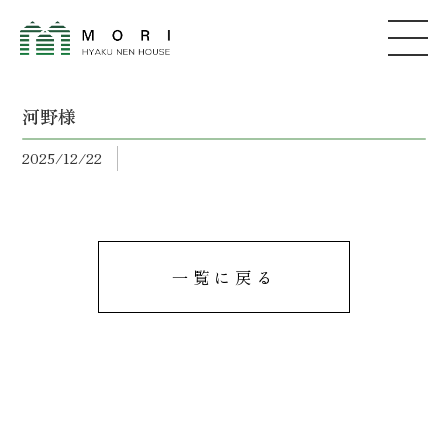
河野様
2025/12/22
一覧に戻る
森建築
株式会社
コンセプト
家が建つまで
イベント情報
サービス
土地情報
ZEHについて
当社の実績
会社概要