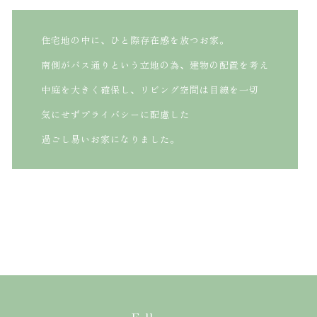
イベント情報
サービス
住宅地の中に、ひと際存在感を放つお家。
土地情報
ZEHについて
南側がバス通りという立地の為、建物の配置を考え
当社の実績
会社概要
中庭を大きく確保し、リビング空間は目線を一切
お知らせ
よくあるご質問
気にせずプライバシーに配慮した
プレゼン用模型
お問い合わせ
過ごし易いお家になりました。
お客様の声
プライバシーポリシー
Follow me