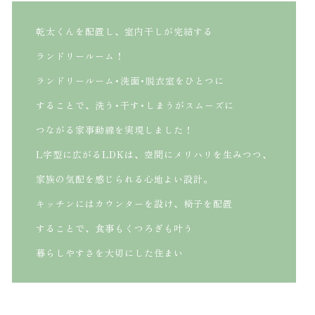
乾太くんを配置し、室内干しが完結する
ランドリールーム！
ランドリールーム･洗面･脱衣室をひとつに
することで、洗う･干す･しまうがスムーズに
つながる家事動線を実現しました！
L字型に広がるLDKは、空間にメリハリを生みつつ、
家族の気配を感じられる心地よい設計。
キッチンにはカウンターを設け、椅子を配置
することで、食事もくつろぎも叶う
暮らしやすさを大切にした住まい