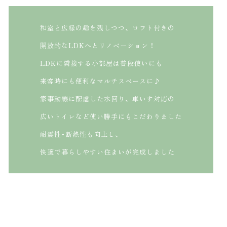
和室と広縁の趣を残しつつ、ロフト付きの
開放的なLDKへとリノベーション！
LDKに隣接する小部屋は普段使いにも
来客時にも便利なマルチスペースに♪
家事動線に配慮した水回り、車いす対応の
広いトイレなど使い勝手にもこだわりました
耐震性･断熱性も向上し、
快適で暮らしやすい住まいが完成しました