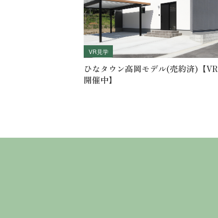
VR見学
ひなタウン高岡モデル(売約済)【V
開催中】