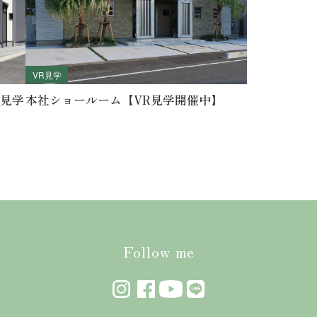
VR見学
R見学
本社ショールーム【VR見学開催中】
Follow me